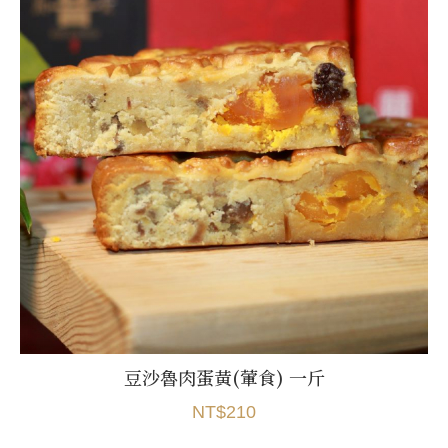
豆沙魯肉蛋黃(葷食) 一斤
NT$210