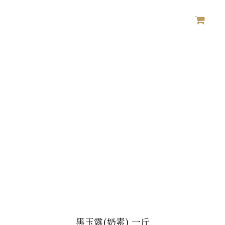
黑玉露(奶素) 一斤