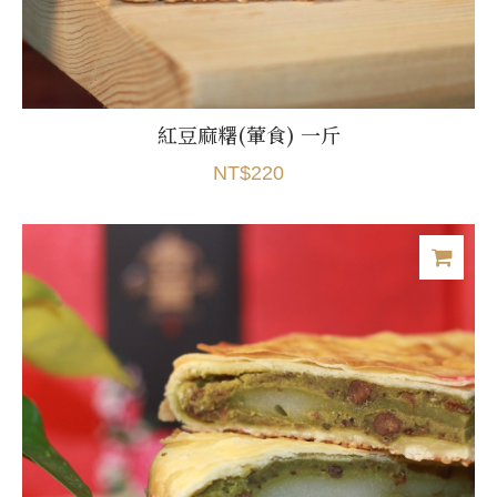
紅豆麻糬(葷食) 一斤
NT$220