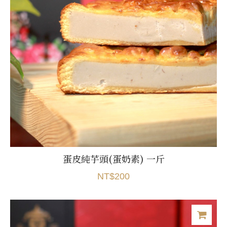
蛋皮純芋頭(蛋奶素) 一斤
NT$200