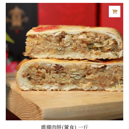
雜糧肉餅(葷食) 一斤