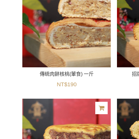
傳統肉餅核桃(葷食) 一斤
招
NT$190