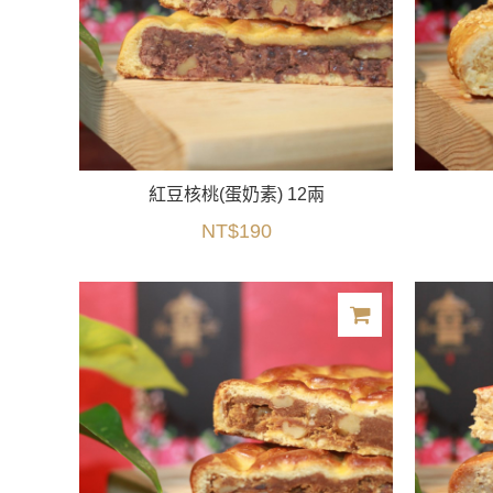
紅豆核桃(蛋奶素) 12兩
NT$190