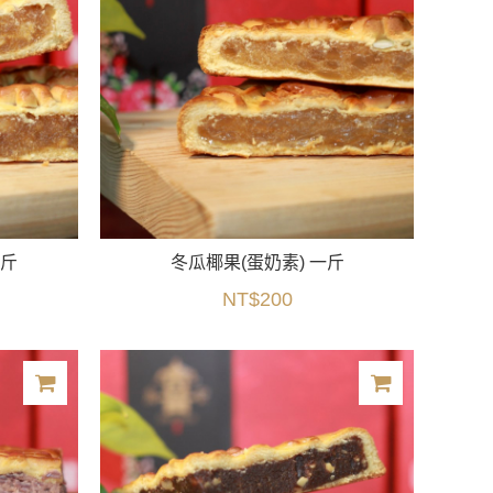
一斤
冬瓜椰果(蛋奶素) 一斤
NT$200