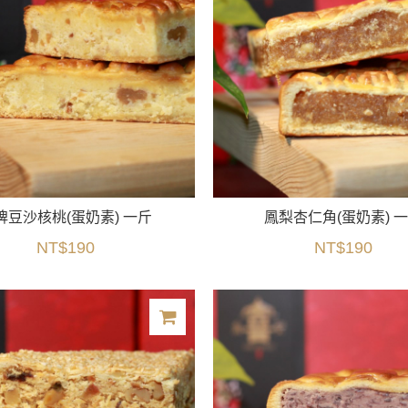
牌豆沙核桃(蛋奶素) 一斤
鳳梨杏仁角(蛋奶素) 
NT$190
NT$190